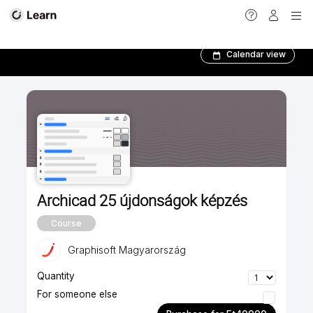
Alapozó tanfolyamok
Calendar view
Archicad 25 újdonságok képzés
Course
Graphisoft Magyarország
Quantity
For someone else