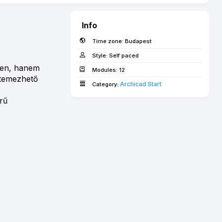
Info
Time zone:
Budapest
Style:
Self paced
nten, hanem
Modules:
12
ütemezhető
Archicad Start
Category:
rű