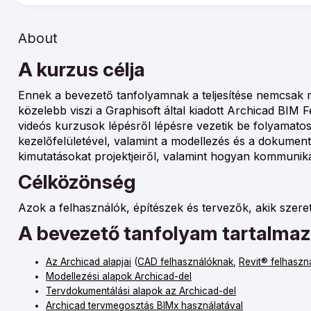
About
A kurzus célja
Ennek a bevezető tanfolyamnak a teljesítése nemcsak 
közelebb viszi a Graphisoft által kiadott Archicad BI
videós kurzusok lépésről lépésre vezetik be folyamato
kezelőfelületével, valamint a modellezés és a dokumentál
kimutatásokat projektjeiről, valamint hogyan kommunikálj
Célközönség
Azok a felhasználók, építészek és tervezők, akik sze
A bevezető tanfolyam tartalmaz
Az Archicad alapjai
(
CAD felhasználóknak
,
Revit® felhaszn
Modellezési alapok Archicad-del
Tervdokumentálási alapok az Archicad-del
Archicad tervmegosztás BIMx használatával