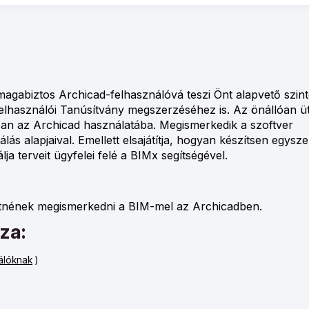
magabiztos Archicad-felhasználóvá teszi Önt alapvető szi
M Felhasználói Tanúsítvány megszerzéséhez is. Az önállóan 
san az Archicad használatába. Megismerkedik a szoftver
ás alapjaival. Emellett elsajátítja, hogyan készítsen egysze
a terveit ügyfelei felé a BIMx segítségével.
retnének megismerkedni a BIM-mel az Archicadben.
za:
álóknak
)