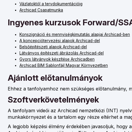
Vázlatoktól a tervdokumentációig
Archicad Csapatmunka
Ingyenes kurzusok Forward/SSA
Konszignáció és mennyiségkimutatás alapjai Archicad-ben
A koncepciótervezési alapok Archicad-del
Belsőépítészeti alapok Archicad-del
Látványos építészeti ábrázolás Archicad-del
Gyors látványok készítése Archicadben
Archicad BIM Sablonfájl Magyar Környezetben
Ajánlott előtanulmányok
Ehhez a tanfolyamhoz nem szükséges előtanulmány, miv
Szoftverkövetelmények
A tanfolyam videói az Archicad nemzetközi (INT) nyelvi 
munkakörnyezet és a tartalom egy része eltérhet a mag
A legjobb képzési élmény érdekében javasoljuk, hogy a 