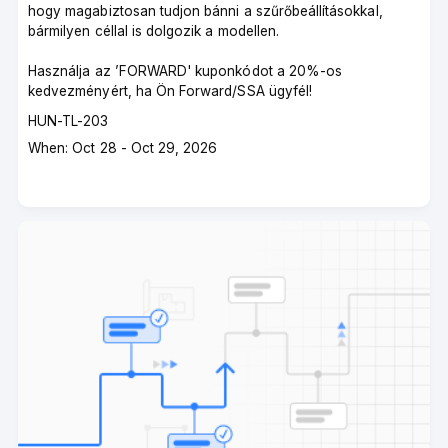
hogy magabiztosan tudjon bánni a szűrőbeállításokkal,
bármilyen céllal is dolgozik a modellen.
Használja az ’FORWARD' kuponkódot a 20%-os
kedvezményért, ha Ön Forward/SSA ügyfél!
Course
HUN-TL-203
code
Course
When: Oct 28 - Oct 29, 2026
dates