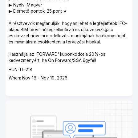
▶︎ Nyelv: Magyar
▶︎ Elérhető pontok: 25 pont ★
A résztvevők megtanulják, hogyan lehet a legfejlettebb IFC-
alapú BIM tervminőség-ellenőrző és ütközésvizsgáló
eszközzel növelni modellezési munkájának hatékonyságát,
és minimálisra csökkenteni a tervezési hibákat.
Használja az ’FORWARD' kuponkódot a 20%-os
kedvezményért, ha Ön Forward/SSA ügyfél!
Course
HUN-TL-218
code
Course
When: Nov 18 - Nov 19, 2026
dates