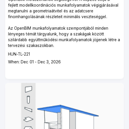
fejlett modellkoordinációs munkafolyamatok végigjárásával
megtanulni a geometriaátvitel és az adatcsere
finomhangolásának részleteit minimális veszteséggel.
Az OpenBIM munkafolyamatok szempontjából minden
lényeges témát tárgyalunk, hogy a szakágak között
szilárdabb együttműködési munkafolyamatok jöjjenek létre a
tervezési szakaszokban.
Course
HUN-TL-221
code
Course
When: Dec 01 - Dec 3, 2026
dates