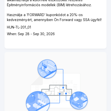
alkalmazhatja a különféle eszközöket részletes
Építményinformációs modellek (BIM) létrehozásához.
Használja a 'FORWARD' kuponkódot a 20%-os
kedvezményért, amennyiben Ön Forward vagy SSA ügyfél!
Course
HUN-TL-201_01
code
Course
When: Sep 28 - Sep 30, 2026
dates