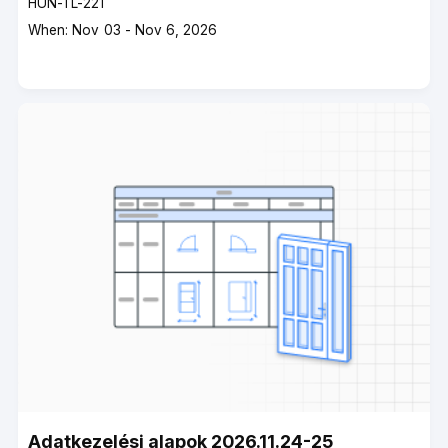
Course
HUN-TL-221
code
Course
When: Nov 03 - Nov 6, 2026
dates
Adatkezelési alapok 2026.11.24-25