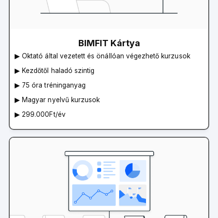
BIMFIT Kártya
▶︎ Oktató által vezetett és önállóan végezhető kurzusok
▶︎ Kezdőtől haladó szintig
▶︎ 75 óra tréninganyag
▶︎ Magyar nyelvű kurzusok
▶︎ 299.000Ft/év