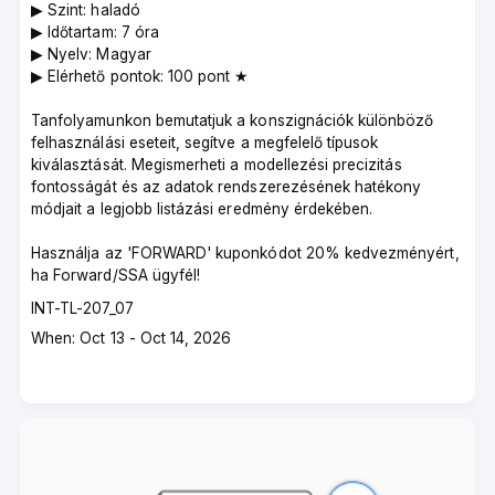
▶︎ Szint: haladó
▶︎ Időtartam: 7 óra
▶︎ Nyelv: Magyar
▶︎ Elérhető pontok: 100 pont ★
Tanfolyamunkon bemutatjuk a konszignációk különböző
felhasználási eseteit, segítve a megfelelő típusok
kiválasztását. Megismerheti a modellezési precizitás
fontosságát és az adatok rendszerezésének hatékony
módjait a legjobb listázási eredmény érdekében.
Használja az 'FORWARD' kuponkódot 20% kedvezményért,
ha Forward/SSA ügyfél!
Course
INT-TL-207_07
code
Course
When: Oct 13 - Oct 14, 2026
dates