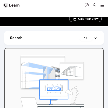
BIMFIT Képzések
Calendar view
Clear
Search
Expand