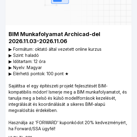
BIM Munkafolyamat Archicad-del
2026.11.03-2026.11.06
▶︎ Formátum: oktató által vezetett online kurzus
▶︎ Szint: haladó
▶︎ Időtartam: 12 óra
▶︎ Nyelv: Magyar
▶︎ Elérhető pontok: 100 pont ★
Sajátítsa el egy építészeti projekt fejlesztését BIM-
kompatibilis módon! Ismerje meg a BIM munkafolyamatot, és
tanulja meg a belső és külső modellforrások kezelését,
integrálását és koordinálását a sikeres BIM-alapú
megvalósítás érdekében.
Használja az 'FORWARD' kuponkódot 20% kedvezményért,
ha Forward/SSA ügyfél!