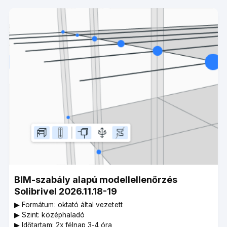
BIM-szabály alapú modellellenőrzés
Solibrivel 2026.11.18-19
▶︎ Formátum: oktató által vezetett
▶︎ Szint: középhaladó
▶︎ Időtartam: 2x félnap 3-4 óra