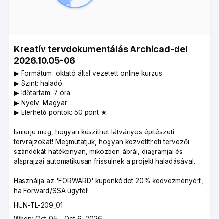
Kreatív tervdokumentálás Archicad-del
2026.10.05-06
▶︎ Formátum: oktató által vezetett online kurzus
▶︎ Szint: haladó
▶︎ Időtartam: 7 óra
▶︎ Nyelv: Magyar
▶︎ Elérhető pontok: 50 pont ★
Ismerje meg, hogyan készíthet látványos építészeti
tervrajzokat! Megmutatjuk, hogyan közvetítheti tervezői
szándékát hatékonyan, miközben ábrái, diagramjai és
alaprajzai automatikusan frissülnek a projekt haladásával.
Használja az 'FORWARD' kuponkódot 20% kedvezményért,
ha Forward/SSA ügyfél!
Course
HUN-TL-209_01
code
Course
When: Oct 05 - Oct 6, 2026