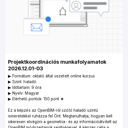
Projektkoordinációs munkafolyamatok
2026.12.01-03
▶︎ Formátum: oktató által vezetett online kurzus
▶︎ Szint: haladó
▶︎ Időtartam: 9 óra
▶︎ Nyelv: Magyar
▶︎ Elérhető pontok: 150 pont ★
Ez a képzés az OpenBIM-ről szóló haladó szintű
ismeretekkel ruházza fel Önt. Megtanulhatja, hogyan kell
sikeresen elvégzni a geometria- és az információátvitelt az
OpenBIM módszertanok segítségével. A képzés célja a