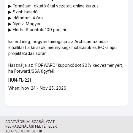
▶︎ Formátum: oktató által vezetett online kurzus
▶︎ Szint: haladó
▶︎ Időtartam: 4 óra
▶︎ Nyelv: Magyar
▶︎ Elérhető pontok: 100 pont ★
Ismerd meg, hogyan támogatja az Archicad az adat-
előállítást a kiírások, mennyiségkimutatások és IFC-alapú
projektátadás során!
Használja az 'FORWARD' kuponkódot 20% kedvezményért,
ha Forward/SSA ügyfél!
Course
HUN-TL-221
code
Course
When: Nov 24 - Nov 25, 2026
dates
ADATVÉDELMI SZABÁLYZAT
FELHASZNÁLÁSI FELTÉTELEK
ADATVÉDELMI SÜTIK