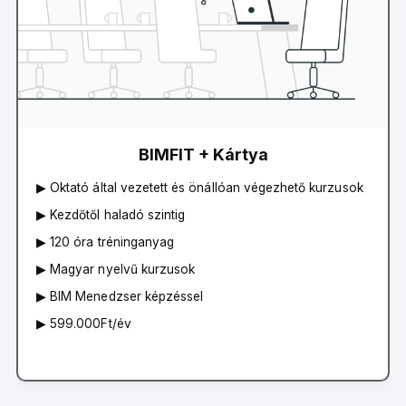
BIMFIT + Kártya
▶︎ Oktató által vezetett és önállóan végezhető kurzusok
▶︎ Kezdőtől haladó szintig
▶︎ 120 óra tréninganyag
▶︎ Magyar nyelvű kurzusok
▶︎ BIM Menedzser képzéssel
▶︎ 599.000Ft/év