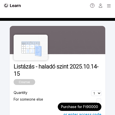
Calendar view
Listázás - haladó szint 2025.10.14-
15
Course
Quantity
For someone else
Purchase for Ft90000
or enter access code